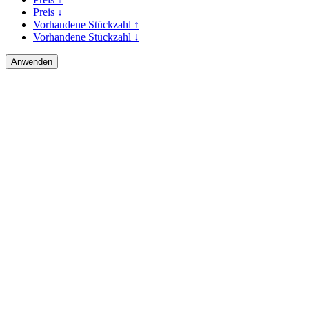
Preis ↓
Vorhandene Stückzahl ↑
Vorhandene Stückzahl ↓
115,00 €
inkl. 19% MwSt.
abschließbarer Rollcontainer, Ahorn Dekor
von
Haworth
2x
175,00 €
inkl. 19% MwSt.
höhenverstellbarer Schreibtisch, Ahorn Dekor
von
Haworth
Pfadnavigation
Startseite
Hersteller
Haworth
SubMenu Gebrauchte Büromöbel (phone)
Schreibtische