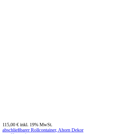
Öffnungszeiten
Montag - Freitag:
10:00-18:00
Uhr
Footermenu
© 2015 Das Zweite Büro
Kontakt
Möbelankauf
Impressum
Datenschutz
Sitemap
made by Lunovis Design